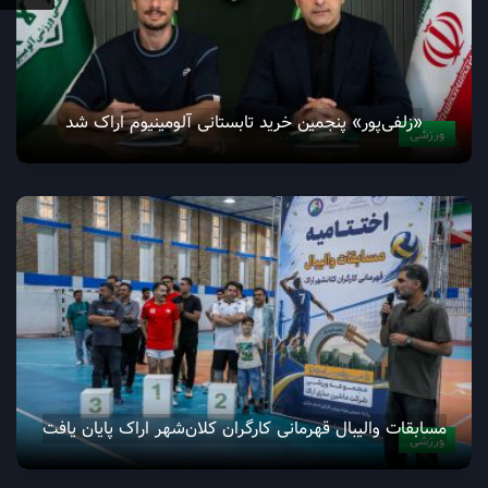
«زلفی‌پور» پنجمین خرید تابستانی آلومینیوم اراک شد
ورزشی
مسابقات والیبال قهرمانی کارگران کلان‌شهر اراک پایان یافت
ورزشی