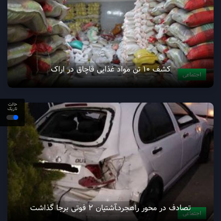
کشف ۱۰ تن مواد غذایی قاچاق در اراک
اجتماعی
حالت
تاریک
تصادف در محور راهجردـآشتیان 2 فوتی برجا گذاشت
اجتماعی