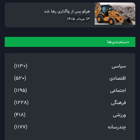
هپکو پس از واگذاری رها شد
13 مرداد, 1405
دسته‌بندی‌ها
سیاسی
(1130)
اقتصادی
(520)
اجتماعی
(1195)
فرهنگی
(1228)
ورزشی
(418)
چندرسانه
(1177)