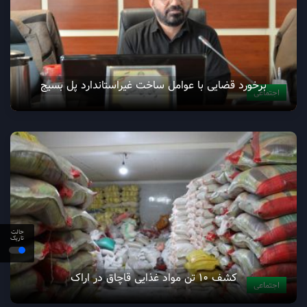
برخورد قضایی با عوامل ساخت غیراستاندارد پل بسیج
اجتماعی
حالت
تاریک
کشف ۱۰ تن مواد غذایی قاچاق در اراک
اجتماعی