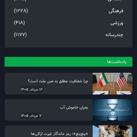
فرهنگی
(1228)
ورزشی
(418)
چندرسانه
(1177)
یادداشت‌ها
چرا شفافیت مطلق به ضرر ملت است؟
12 مرداد, 1405
بحران خاموش آب
7 مرداد, 1405
«پنجِ‌پنج»؛ رمز ماندگار غیرت اراکی‌ها