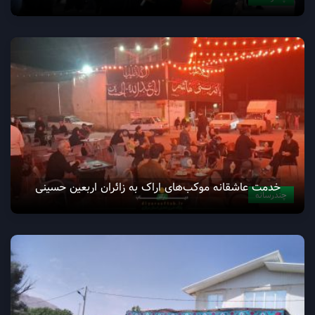
پیاده‌روی جاماندگان اربعین در مسیر اراک_امامزاده محمد
عابد
چندرسانه