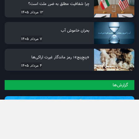
فرهنگی
(1228)
ورزشی
(418)
چندرسانه
(1177)
یادداشت‌ها
چرا شفافیت مطلق به ضرر ملت است؟
12 مرداد, 1405
بحران خاموش آب
7 مرداد, 1405
«پنجِ‌پنج»؛ رمز ماندگار غیرت اراکی‌ها