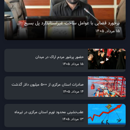
مراسم گرامیداشت «شهید مرتضی اکبری» در خمین
چندرسانه
پیشنهاد سردبیر
برخورد قضایی با عوامل ساخت غیراستاندارد پل بسیج
15 مرداد, 1405
حضور پرشور مردم اراک در میدان