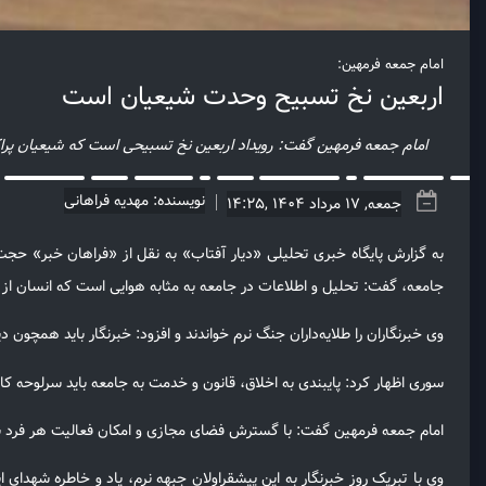
امام جمعه فرمهین:
اربعین نخ تسبیح وحدت شیعیان است
امام جمعه فرمهین گفت: رویداد اربعین نخ تسبیحی است که شیعیان پراکند
نویسنده: مهدیه فراهانی
جمعه, 17 مرداد 1404 ,14:25
به گزارش پایگاه خبری تحلیلی «دیار آفتاب» به نقل از «فراهان خبر» حجت‌
جامعه، گفت: تحلیل و اطلاعات در جامعه به مثابه هوایی است که انسان ا
وی خبرنگاران را طلایه‌داران جنگ نرم خواندند و افزود: خبرنگار باید هم
سوری اظهار کرد: پایبندی به اخلاق، قانون و خدمت به جامعه باید سرلوحه کار
امام جمعه فرمهین گفت: با گسترش فضای مجازی و امکان فعالیت هر فرد به‌عن
وی با تبریک روز خبرنگار به این پیشقراولان جبهه نرم، یاد و خاطره شهدای ا