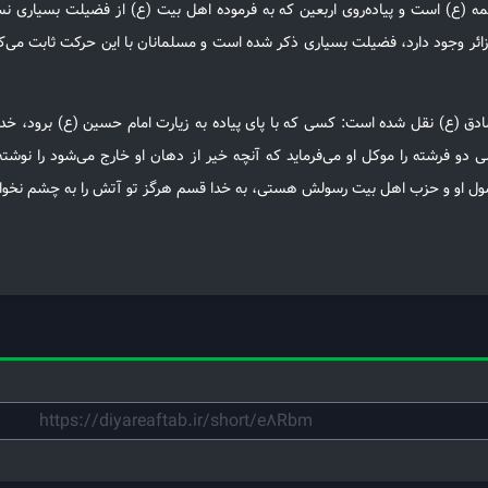
ائمه (ع) است و پیاده‌روی اربعین که به فرموده اهل بیت (ع) از فضیلت بسیاری نسب
ائر وجود دارد، فضیلت بسیاری ذکر شده است و مسلمانان با این حرکت ثابت می‌
ق (ع) نقل شده است: کسى که با پای پیاده به زیارت امام حسین (ع) برود، خداون
عالى دو فرشته را موکل او مى‏‌فرماید که آنچه خیر از دهان او خارج می‌شود را نوش
رسول او و حزب اهل‌ بیت رسولش هستی، به خدا قسم هرگز تو آتش را به چشم نخواهی